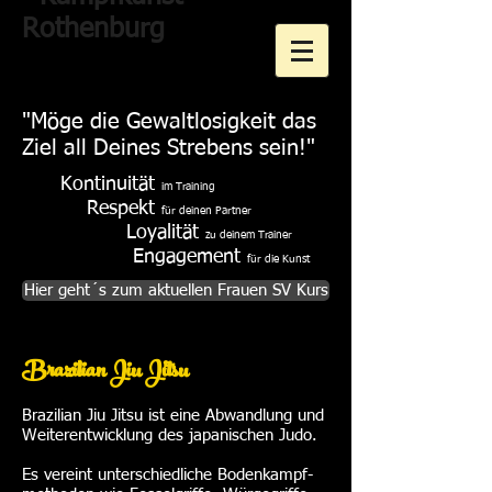
Rothenburg
"Möge die Gewaltlosigkeit das
Ziel all Deines Strebens sein!"
Kontinuität
im Training
Respekt
für deinen Partner
Loyalität
zu deinem Trainer
Engagement
für die Kunst
Hier geht´s zum aktuellen Frauen SV Kurs
Brazilian Jiu Jitsu
Brazilian Jiu Jitsu ist eine Abwandlung und
Weiterentwicklung des japanischen Judo.
Es vereint unterschiedliche Bodenkampf-