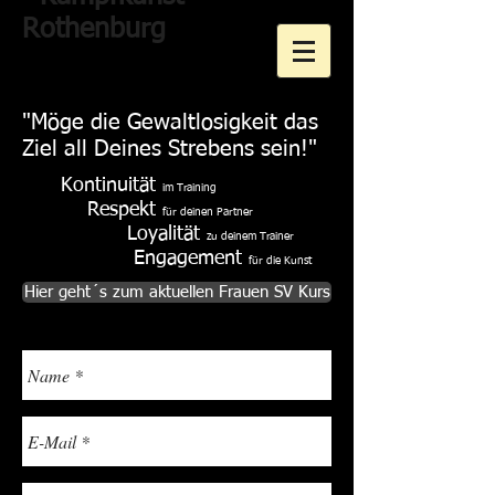
Rothenburg
"Möge die Gewaltlosigkeit das
Ziel all Deines Strebens sein!"
Kontinuität
im Training
Respekt
für deinen Partner
Loyalität
zu deinem Trainer
Engagement
für die Kunst
Hier geht´s zum aktuellen Frauen SV Kurs